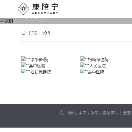
案例
一路陪伴，成就你我
首页
>
案例
地址: 中国 • 洛阳 • 伊滨区 • 丰