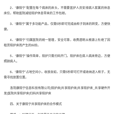
2、“康陪宁”配置在每个病床的床头，不需要医护人员安排病人家属的休息
床位，帮助医院减轻陪护休息带来的工作包袱。
3、“康陪宁”属于多功能产品，仅需5秒即可完成由柜子到床的转变，方便快
捷。
4、“康陪宁”归属医院的统一管理，安全可靠，收费透明从根源上杜绝了因
租赁陪护床而产生的纠纷。
5、“康陪宁”操作简单，陪护只需扫码开门。陪护床在病人病床旁边，方便
照顾病人。
6、“康陪宁”占地空间小，收放自如，只需5秒即可打开或收纳进入柜子，无
需寻找放置位置。
洛阳康陪宁信息科技有限公司|陪护床|
共享陪护床
|
共享陪护床
_共享硬件开
发|医院
共享陪护床
|扫码
共享陪护床
四、关于康陪宁
共享陪护床
的合作模式