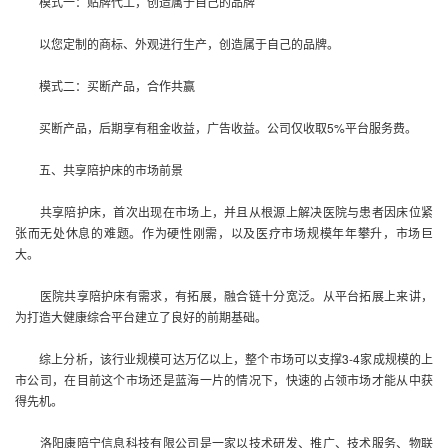
模式一：贴牌代工，创造属于自己的品牌
以您定制的商标、外观进行生产，创造属于自己的品牌。
模式二：买断产品，合作共赢
买断产品，后期享有租金收益，广告收益。公司仅收取5%平台服务费。
五、
共享陪护床
的市场前景
共享陪护床
，首次出现在市场上，并且从根源上解决医院与患者因床位紧
张而无处休息的难题。作为硬性刚需，以及医疗市场规模年年攀升，市场巨
大。
医院
共享陪护床
有需求，有拓展，融合链十分宽泛。从平台拓展上来讲，
为打造大健康综合平台建立了良好的前期基础。
综上分析，该行业规模可达万亿以上，整个市场可以支撑3-4家成规模的上
市公司，在目前这个市场还是蓝海一片的情况下，快速的占领市场才能从中获
得先机。
洛阳康陪宁信息科技有限公司是一家以技术研发、推广、技术服务、物联