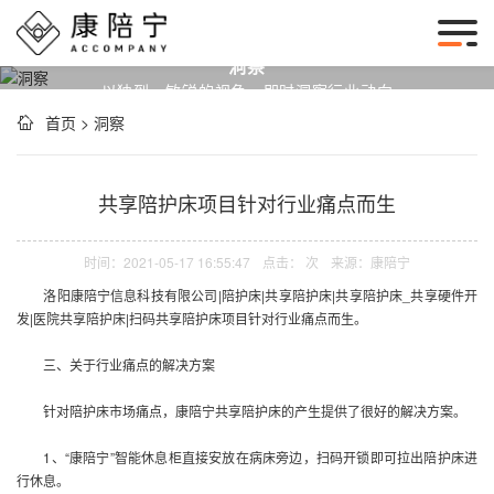
洞察
以独到、敏锐的视角，即时洞察行业动向
首页
>
洞察
共享陪护床项目针对行业痛点而生
时间：2021-05-17 16:55:47
点击：
次
来源：
康陪宁
洛阳康陪宁信息科技有限公司|陪护床|
共享陪护床
|
共享陪护床
_共享硬件开
发|医院
共享陪护床
|扫码
共享陪护床
项目针对行业痛点而生。
三、关于行业痛点的解决方案
针对陪护床市场痛点，康陪宁
共享陪护床
的产生提供了很好的解决方案。
1、“康陪宁”智能休息柜直接安放在病床旁边，扫码开锁即可拉出陪护床进
行休息。