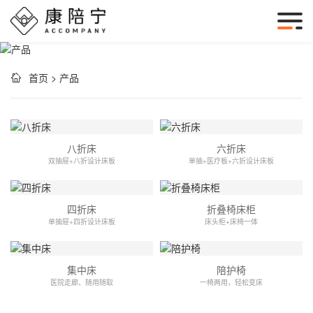
首页
>
产品
八折床
六折床
双抽屉+八折设计床板
单抽+医疗板+六折设计床板
四折床
折叠椅床柜
单抽屉+四折设计床板
床头柜+床椅一体
集中床
陪护椅
医院走廊、随用随取
一椅两用，轻松变床